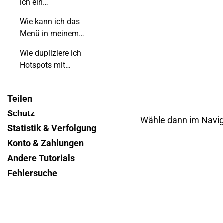
ich ein
benutzerdefiniertes
Wie kann ich das
Formular zu meinem
Menü in meinem
Flipbook hinzu?
Flipbook unsichtbar
Wie dupliziere ich
machen?
Hotspots mit
Tastenkombinationen?
Teilen
Schutz
Wähle dann im Navigat
Statistik & Verfolgung
Konto & Zahlungen
Andere Tutorials
Fehlersuche