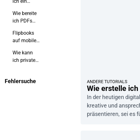
ich ein
Flipbook mit
Wie bereite
Canva?
ich PDFs
vor, um
Flipbooks
Flipbooks in
auf mobilen
bester
Geräten
Qualität zu
Wie kann
erstellen?
ich private
Notizen zu
meinem
Fehlersuche
ANDERE TUTORIALS
Flipbook
Wie erstelle ic
hinzufügen?
In der heutigen digit
kreative und ansprec
präsentieren, sei es