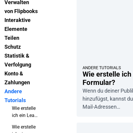
Verwalten
von Flipbooks
Interaktive
Elemente
Teilen
Schutz
Statistik &
Verfolgung
ANDERE TUTORIALS
Wie erstelle ic
Konto &
Formular?
Zahlungen
Wenn du deiner Publi
Andere
hinzufügst, kannst d
Tutorials
Mail-Adressen…
Wie erstelle
ich ein Lead
Capture-
Wie erstelle
Formular?