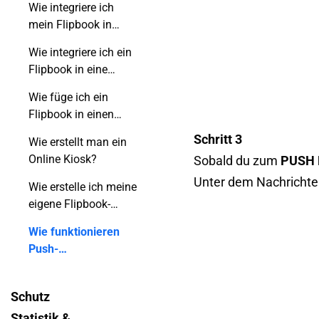
Wie integriere ich
mein Flipbook in
meine Wix-Website?
Wie integriere ich ein
Flipbook in eine
Shopify-Seite?
Wie füge ich ein
Flipbook in einen
Shopify-Blogpost
Schritt 3
Wie erstellt man ein
ein?
Online Kiosk?
Sobald du zum
PUSH 
Unter dem Nachrichtenf
Wie erstelle ich meine
eigene Flipbook-
Mobile-App?
Wie funktionieren
Push-
Benachrichtigungen?
Schutz
Statistik &