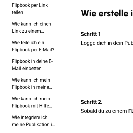
Website einbetten?
Flipbook per Link
Wie erstelle
teilen
Wie kann ich einen
Link zu einem
Schritt 1
Flipbook freigeben,
Wie teile ich ein
Logge dich in dein Pu
damit es auf einer
Flipbook per E-Mail?
bestimmten Seite
geöffnet wird?
Flipbook in deine E-
Mail einbetten
Wie kann ich mein
Flipbook in meine
Gmail-Signatur
Wie kann ich mein
einbetten?
Schritt 2.
Flipbook mit Hilfe
Sobald du zu einem
F
eines QR-Codes
Wie integriere ich
teilen?
meine Publikation in
WordPress?