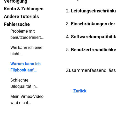
Verfolgung
Konto & Zahlungen
2.
Leistungseinschränk
Andere Tutorials
3.
Einschränkungen der
Fehlersuche
Probleme mit
4.
Softwarekompatibilit
benutzerdefinierten
Domains beheben
Wie kann ich eine
5.
Benutzerfreundlichke
nicht
konvertierbare
Warum kann ich
PDF-Datei
Flipbook auf
Zusammenfassend lässt s
reparieren?
meinem mobilen
Schlechte
Gerät nicht
Bildqualität in
anpassen?
Zurück
meinem Flipbook
Mein Vimeo-Video
wird nicht
abgespielt, was
kann ich tun?