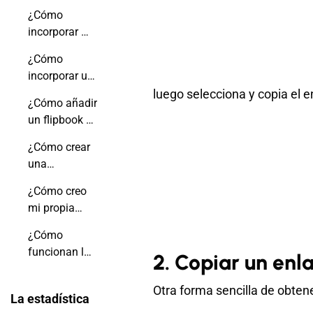
publicación
¿Cómo
en
incorporar mi
WordPress?
libro animado
¿Cómo
en el sitio
incorporar un
web de Wix?
flipbook en
luego selecciona y copia el e
¿Cómo añadir
una página
un flipbook a
de Shopify?
una entrada
¿Cómo crear
del blog de
una
Shopify?
estantería
¿Cómo creo
virtual?
mi propia
aplicación
¿Cómo
móvil
funcionan las
2. Copiar un enl
flipbook?
notificaciones
push?
Otra forma sencilla de obtene
La estadística