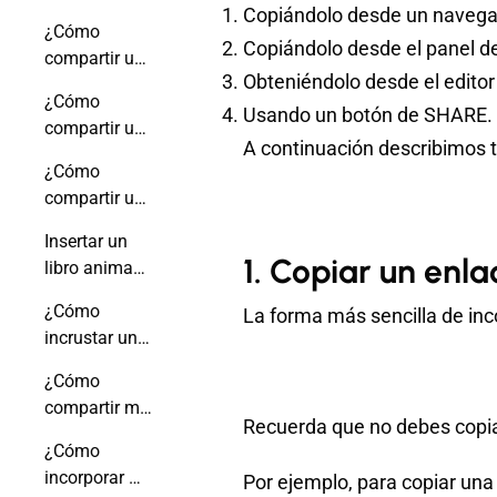
Copiándolo desde un navega
un enlace
¿Cómo
Copiándolo desde el panel de
compartir un
Obteniéndolo desde el edito
enlace de
¿Cómo
flipbook para
Usando un botón de SHARE.
compartir un
que se abra
A continuación describimos t
libro animado
en una
¿Cómo
en las redes
página
compartir un
sociales?
específica?
flipbook por
Insertar un
correo
1. Copiar un enl
libro animado
electrónico?
en tu correo
¿Cómo
La forma más sencilla de inc
electrónico
incrustar un
libro animado
¿Cómo
en tu firma de
compartir mi
Gmail?
Recuerda que no debes copiar
libro animado
¿Cómo
con un
incorporar mi
Por ejemplo, para copiar una
código QR?