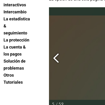
interactivos
de mi
flipbook?
Intercambio
La estadística
&
seguimiento
La protección
La cuenta &
los pagos
Solución de
problemas
Otros
Tutoriales