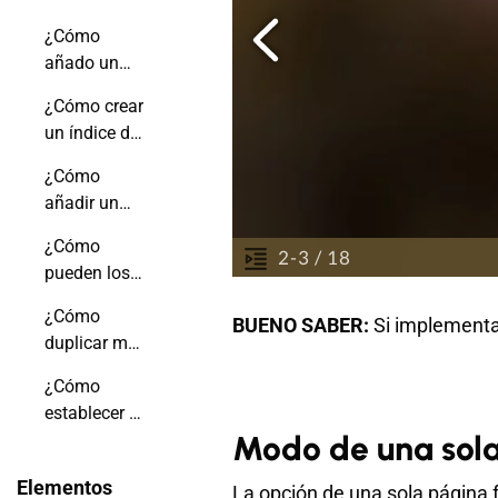
en un libro
un autoflip
animado?
¿Cómo
en tu libro
añado un
animado?
efecto de
¿Cómo crear
tapa dura a
un índice de
mi libro
contenidos
animado?
¿Cómo
en Adobe
añadir un
Acrobat?
índice con
¿Cómo
enlaces?
pueden los
usuarios
¿Cómo
BUENO SABER:
Si implementa
descargar el
duplicar mi
archivo PDF
libro
original de
¿Cómo
animado?
mi libro
establecer la
animado?
Modo de una sol
fecha de
caducidad
Elementos
La opción de una sola página 
del enlace