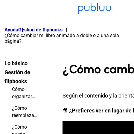
Ayuda
Gestión de flipbooks
¿Cómo cambiar mi libro animado a doble o a una sola
página?
Lo básico
¿Cómo cambia
Gestión de
flipbooks
Cómo
Según el contenido y la orient
organizar
tus archivos
¿Cómo
🎥
¿Prefieres ver en lugar de l
creando
reemplazar
carpetas
mi libro
fácilmente
¿Cómo
animado sin