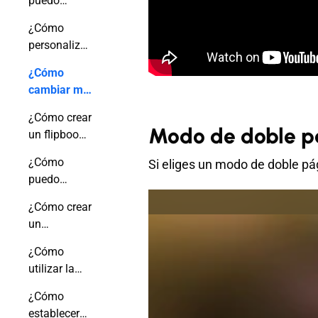
puedo
cambiar su
añadir un
enlace?
¿Cómo
índice a mi
personalizar
flipbook?
el dominio
¿Cómo
Publuu?
cambiar mi
libro
¿Cómo crear
animado a
Modo de doble p
un flipbook
doble o a
de derecha
una sola
¿Cómo
Si eliges un modo de doble pág
a izquierda?
página?
puedo
vender mis
¿Cómo crear
flipbooks?
un
formulario
¿Cómo
de
utilizar la
captación
función de
de clientes
¿Cómo
búsqueda
potenciales?
establecer