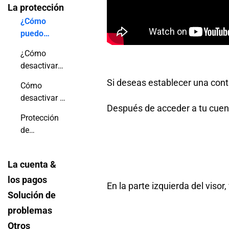
La protección
¿Cómo
puedo
proteger mi
¿Cómo
flipbook con
desactivar
una
la descarga
Si deseas establecer una cont
contraseña?
Cómo
y la
desactivar el
impresión?
Después de acceder a tu cuent
uso
Protección
compartido
de
fácilmente
incrustación
La cuenta &
los pagos
En la parte izquierda del visor
Solución de
problemas
Otros