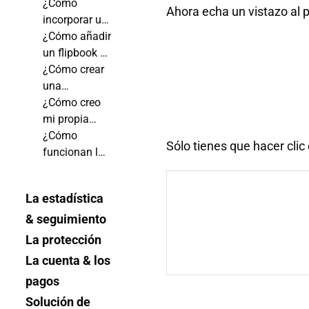
WordPress?
libro animado
¿Cómo
Ahora echa un vistazo al 
en el sitio
incorporar un
web de Wix?
flipbook en
¿Cómo añadir
una página
un flipbook a
de Shopify?
una entrada
¿Cómo crear
del blog de
una
Shopify?
estantería
¿Cómo creo
virtual?
mi propia
aplicación
¿Cómo
Sólo tienes que hacer clic
móvil
funcionan las
flipbook?
notificaciones
push?
La estadística
& seguimiento
La protección
La cuenta & los
pagos
Solución de