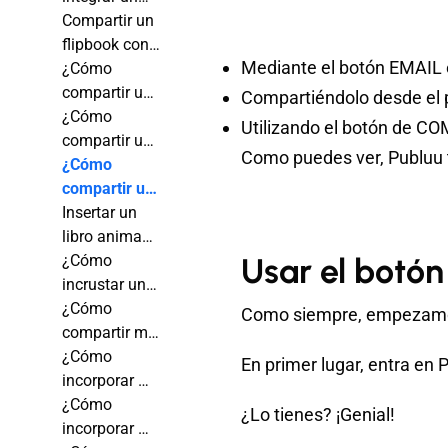
flipbook en
Compartir un
mi sitio web?
flipbook con
Mediante el botón EMAIL e
un enlace
¿Cómo
compartir un
Compartiéndolo desde el p
enlace de
¿Cómo
Utilizando el botón de C
flipbook para
compartir un
Como puedes ver, Publuu t
que se abra
libro animado
¿Cómo
en una
en las redes
compartir un
página
sociales?
flipbook por
Insertar un
específica?
correo
libro animado
electrónico?
en tu correo
¿Cómo
Usar el botón
electrónico
incrustar un
libro animado
¿Cómo
Como siempre, empezamos 
en tu firma de
compartir mi
Gmail?
libro animado
¿Cómo
En primer lugar, entra en 
con un
incorporar mi
código QR?
publicación
¿Cómo
¿Lo tienes? ¡Genial!
en
incorporar mi