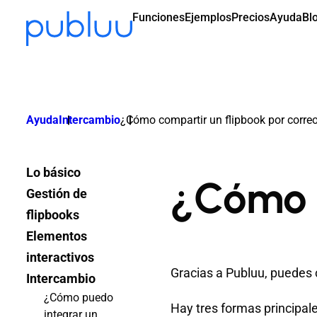
Funciones
Ejemplos
Precios
Ayuda
Bl
Ayuda
Intercambio
¿Cómo compartir un flipbook por correo
Lo básico
¿Cómo c
Gestión de
flipbooks
Elementos
interactivos
Gracias a Publuu, puedes c
Intercambio
¿Cómo puedo
Hay tres formas principale
integrar un