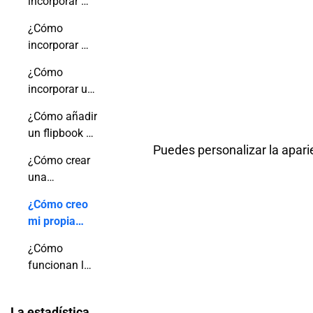
incorporar mi
código QR?
publicación
¿Cómo
en
incorporar mi
WordPress?
libro animado
¿Cómo
en el sitio
incorporar un
web de Wix?
flipbook en
¿Cómo añadir
una página
un flipbook a
de Shopify?
Puedes personalizar la aparie
una entrada
¿Cómo crear
del blog de
una
Shopify?
estantería
¿Cómo creo
virtual?
mi propia
aplicación
¿Cómo
móvil
funcionan las
flipbook?
notificaciones
push?
La estadística