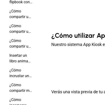
flipbook con
un enlace
¿Cómo
compartir un
enlace de
¿Cómo
flipbook para
compartir un
que se abra
¿Cómo utilizar Ap
libro animado
en una
¿Cómo
en las redes
Nuestro sistema App Kiosk es
página
compartir un
sociales?
específica?
flipbook por
Insertar un
correo
libro animado
electrónico?
en tu correo
¿Cómo
electrónico
incrustar un
libro animado
¿Cómo
en tu firma de
compartir mi
Verás una vista previa de tu
Gmail?
libro animado
¿Cómo
con un