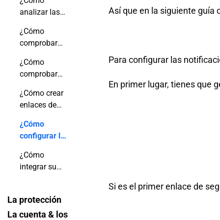
¿Cómo
Así que en la siguiente guía 
analizar las
estadísticas
¿Cómo
de tu
comprobar
flipbook?
las
Para configurar las notifica
¿Cómo
interacciones
comprobar
de tus
En primer lugar, tienes que 
los informes
lectores?
¿Cómo crear
de captación
enlaces de
de clientes
seguimiento?
potenciales?
¿Cómo
configurar las
notificaciones
¿Cómo
de
integrar su
visualización
cuenta con
del flipbook?
Si es el primer enlace de seg
Google
La protección
Analytics?
La cuenta & los