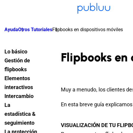
Ayuda
Otros Tutoriales
Flipbooks en dispositivos móviles
Lo básico
Flipbooks en 
Gestión de
flipbooks
Elementos
interactivos
Muy a menudo, los clientes des
Intercambio
En esta breve guía explicamos l
La
estadística &
seguimiento
VISUALIZACIÓN DE TU FLIPB
La protección