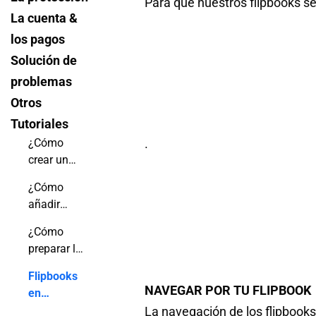
Para que nuestros flipbooks se
La cuenta &
los pagos
Solución de
problemas
Otros
Tutoriales
.
¿Cómo
crear un
libro
¿Cómo
animado
añadir
con Canva?
notas
¿Cómo
privadas a
preparar los
un
PDF para
flipbook?
Flipbooks
crear
NAVEGAR POR TU FLIPBOOK
en
flipbooks
dispositivos
La navegación de los flipbooks