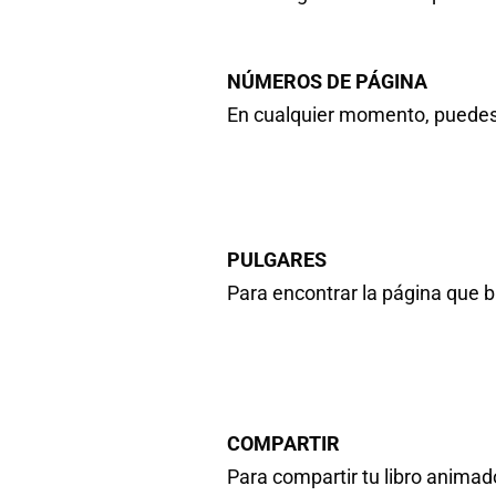
de la mejor
móviles
calidad?
NÚMEROS DE PÁGINA
En cualquier momento, puedes c
PULGARES
Para encontrar la página que b
COMPARTIR
Para compartir tu libro animado