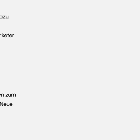
azu,
rketer
een zum
 Neue.