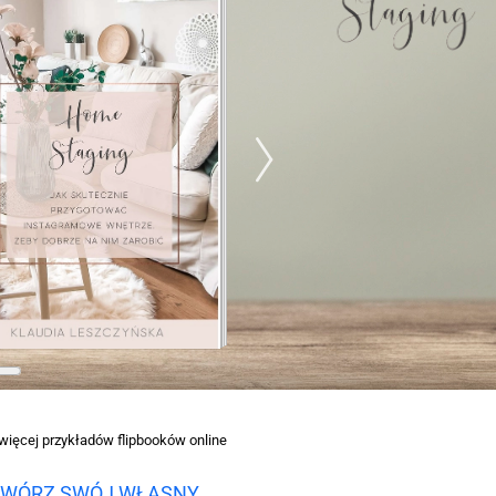
więcej przykładów flipbooków online
WÓRZ SWÓJ WŁASNY