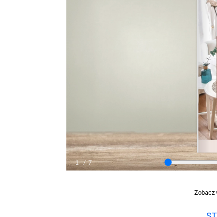
Zobacz 
ST