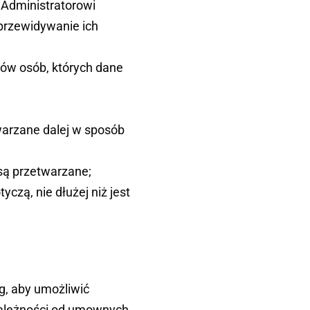
 Administratorowi
przewidywanie ich
sów osób, których dane
warzane dalej w sposób
 są przetwarzane;
czą, nie dłużej niż jest
, aby umożliwić
zależności od umownych