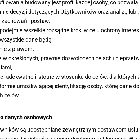
filowania budowany jest profil każdej osoby, co pozwala
ie decyzji dotyczących Użytkowników oraz analizę lub 
h, zachowań i postaw.
podejmie wszelkie rozsądne kroki w celu ochrony intere
e wszystkie dane będą:
nie z prawem,
 w określonych, prawnie dozwolonych celach i nieprzet
lami,
e, adekwatne i istotne w stosunku do celów, dla których
mie umożliwiającej identyfikację osoby, której dane doty
h celów.
 do danych osobowych
wników są udostępniane zewnętrznym dostawcom usług
dzenie działalności za pośrednictwem publuu.com. W 