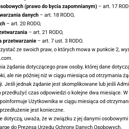
osobowych (prawo do bycia zapomnianym)
– art. 17 ROD
twarzania danych
– art. 18 RODO,
ch
– art. 20 RODO,
zetwarzania
– art. 21 RODO,
a przetwarzanie
– art. 7 ust. 3 RODO.
zystać ze swoich praw, o których mowa w punkcie 2, wy
u.com.
a żądania dotyczącego praw osoby, której dane dotyczą
i, ale nie później niż w ciągu miesiąca od otrzymania żą
i. Jeśli jednak żądanie jest skomplikowane lub jeśli Ad
 przedłużyć czas odpowiedzi o kolejne dwa miesiące. W
poinformuje Użytkownika w ciągu miesiąca od otrzymani
przedłużenie jest konieczne.
ane dotyczą, uważa, że w związku z jej danymi osobowymi
argę do Prezesa Urzędu Ochrony Danych Osobowych.