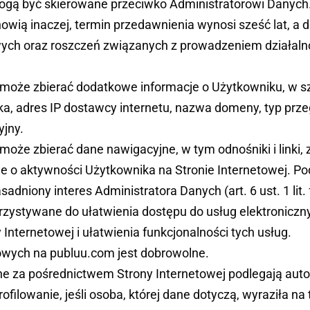
ogą być skierowane przeciwko Administratorowi Danych. 
owią inaczej, termin przedawnienia wynosi sześć lat, a 
ch oraz roszczeń związanych z prowadzeniem działalno
może zbierać dodatkowe informacje o Użytkowniku, w sz
, adres IP dostawcy internetu, nazwa domeny, typ przeg
yjny.
może zbierać dane nawigacyjne, w tym odnośniki i linki, 
cje o aktywności Użytkownika na Stronie Internetowej. 
sadniony interes Administratora Danych (art. 6 ust. 1 lit.
rzystywane do ułatwienia dostępu do usług elektronicz
Internetowej i ułatwienia funkcjonalności tych usług.
wych na publuu.com jest dobrowolne.
e za pośrednictwem Strony Internetowej podlegają au
filowanie, jeśli osoba, której dane dotyczą, wyraziła na to 