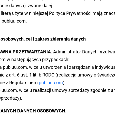
onie danych), zwane dalej
literą użyte w niniejszej Polityce Prywatności mają znac
u
publuu.com.
osobowych, cel i zakres zbierania danych
RAWNA PRZETWARZANIA.
Administrator Danych przetw
om w następujących przypadkach:
a publuu.com, w celu utworzenia i zarządzania indywid
e z art. 6 ust. 1 lit. b RODO (realizacja umowy o świadc
dnie z Regulaminem
publuu.com
).
u.com, w celu realizacji umowy sprzedaży zgodnie z art.
sprzedaży),
ZANYCH DANYCH OSOBOWYCH.