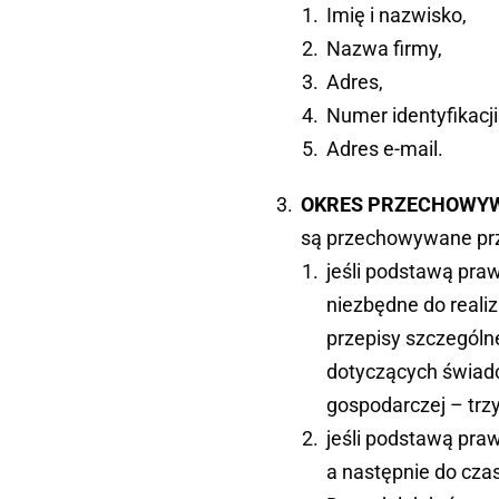
Imię i nazwisko,
Nazwa firmy,
Adres,
Numer identyfikacji
Adres e-mail.
OKRES PRZECHOWY
są przechowywane prz
jeśli podstawą pra
niezbędne do reali
przepisy szczególne
dotyczących świad
gospodarczej – trzy
jeśli podstawą pr
a następnie do cza