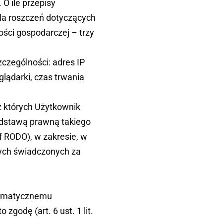
O ile przepisy
dla roszczeń dotyczących
ści gospodarczej – trzy
czególności: adres IP
lądarki, czas trwania
z których Użytkownik
Podstawą prawną takiego
 f RODO), w zakresie, w
nych świadczonych za
tomatycznemu
zgodę (art. 6 ust. 1 lit.