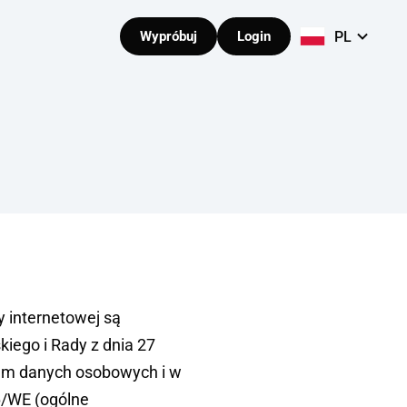
PL
Wypróbuj
Login
 internetowej są
iego i Rady z dnia 27
iem danych osobowych i w
6/WE (ogólne