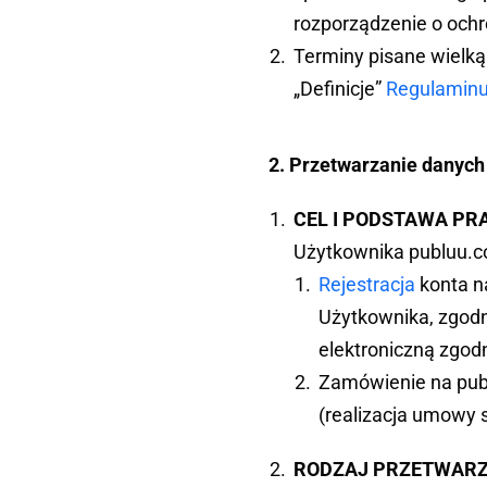
rozporządzenie o ochr
Terminy pisane wielką 
„Definicje”
Regulamin
2. Przetwarzanie danych 
CEL I PODSTAWA P
Użytkownika publuu.c
Rejestracja
konta n
Użytkownika, zgodni
elektroniczną zgo
Zamówienie na publu
(realizacja umowy 
RODZAJ PRZETWAR