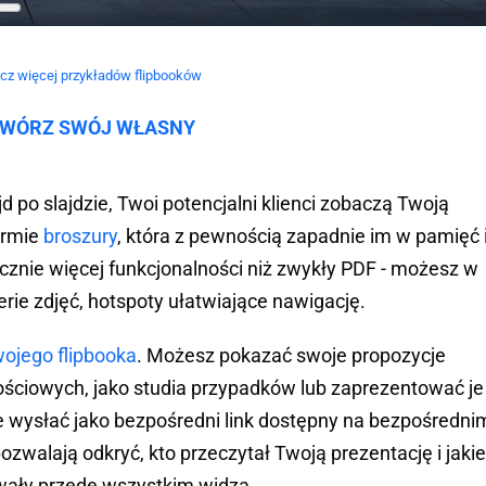
cz więcej przykładów flipbooków
WÓRZ SWÓJ WŁASNY
 po slajdzie, Twoi potencjalni klienci zobaczą Twoją
ormie
broszury
, która z pewnością zapadnie im w pamięć 
cznie więcej funkcjonalności niż zwykły PDF - możesz w
erie zdjęć, hotspoty ułatwiające nawigację.
ojego flipbooka
. Możesz pokazać swoje propozycje
ściowych, jako studia przypadków lub zaprezentować je
je wysłać jako bezpośredni link dostępny na bezpośredni
ozwalają odkryć, kto przeczytał Twoją prezentację i jakie
wały przede wszystkim widza.