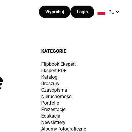
PL
Wypróbuj
Login
KATEGORIE
Flipbook Ekspert
Ekspert PDF
ę
Katalogi
Broszury
Czasopisma
Nieruchomości
Portfolio
Prezentacje
Edukacja
Newslettery
Albumy fotograficzne