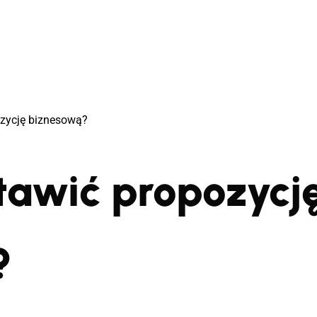
ozycję biznesową?
tawić propozycj
?