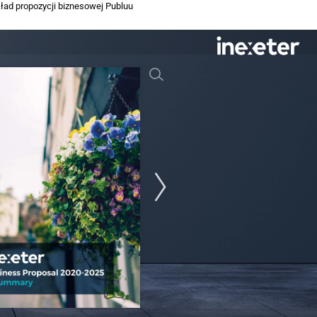
ład propozycji biznesowej Publuu