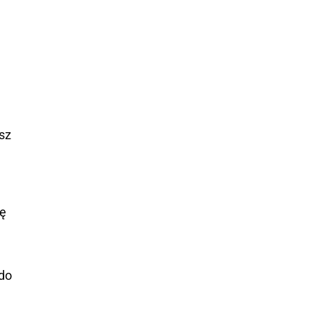
esz
ję
 do