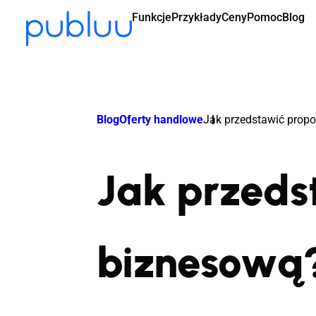
Funkcje
Przykłady
Ceny
Pomoc
Blog
Blog
Oferty handlowe
Jak przedstawić prop
Jak przeds
biznesową