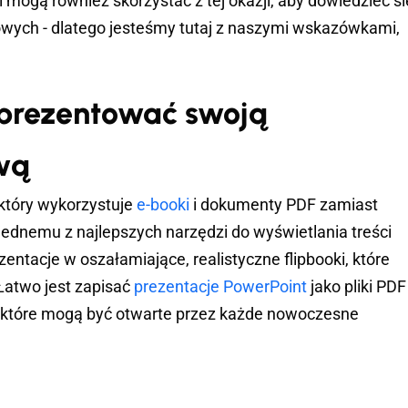
 mogą również skorzystać z tej okazji, aby dowiedzieć si
owych - dlatego jesteśmy tutaj z naszymi wskazówkami,
aprezentować swoją
wą
 który wykorzystuje
e-booki
i dokumenty PDF zamiast
 jednemu z najlepszych narzędzi do wyświetlania treści
entacje w oszałamiające, realistyczne flipbooki, które
atwo jest zapisać
prezentacje PowerPoint
jako pliki PDF 
 które mogą być otwarte przez każde nowoczesne