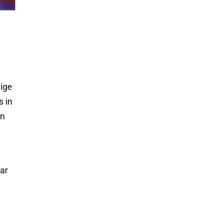
lige
s in
nn
ar