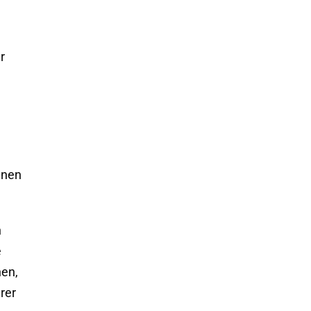
r
gnen
n
e
nen,
rer