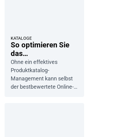
KATALOGE
So optimieren Sie
das
Produktkatalog-
Ohne ein effektives
Management im E-
Produktkatalog-
Commerce?
Management kann selbst
der bestbewertete Online-
Shop Kunden verlieren.
Unzureichend
beschriebene Produkte,
fehlende
Detailinformationen und
eine unübersichtliche