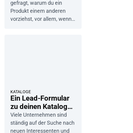
Beispielen
gefragt, warum du ein
Produkt einem anderen
vorziehst, vor allem, wenn
du nicht viel darüber weißt?
Was überzeugt Kunden
davon, dein Produkt der
Konkurrenz vorzuziehen?
KATALOGE
Ein Lead-Formular
zu deinen Katalogen
hinzufügen: Best
Viele Unternehmen sind
Practices
ständig auf der Suche nach
neuen Interessenten und