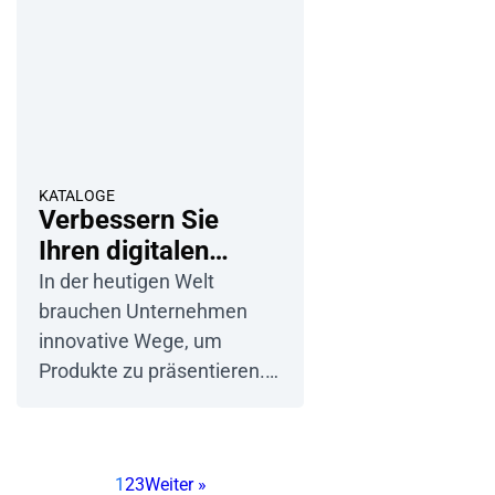
Hyperlinks und
Lesezeichen. Im
Gegensatz dazu ist
Publuus…
KATALOGE
Verbessern Sie
Ihren digitalen
Katalog mit
In der heutigen Welt
Fotodiashows
brauchen Unternehmen
innovative Wege, um
Produkte zu präsentieren.
Eine Lösung ist die
Verwendung von Online-
Doppelblättern mit
1
2
3
Weiter »
Diashows. Unsere digitalen