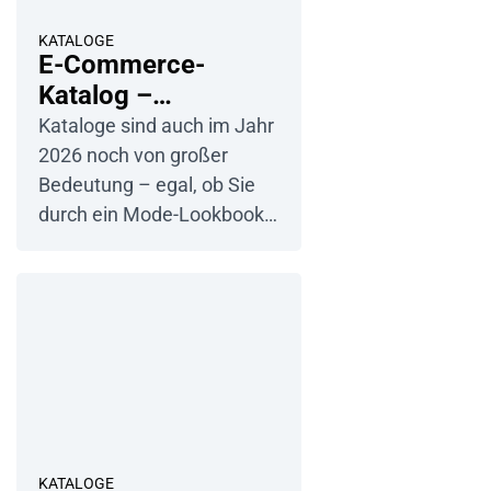
die Mehrheit der
Kaufprozesse online, auch
KATALOGE
E-Commerce-
wenn der Großteil der
Katalog –
Einkäufe nach wie vor […]
vollständiger
Kataloge sind auch im Jahr
Leitfaden mit Tipps
2026 noch von großer
und Beispielen
Bedeutung – egal, ob Sie
durch ein Mode-Lookbook
blättern oder die neuesten
Spielzeugneuheiten
entdecken. Selbst heute ist
ein PDF-Katalog eines der
wichtigsten Werkzeuge für
jedes E-Commerce-
Unternehmen. Er
präsentiert Ihre Produkte,
führt Kunden durch die
KATALOGE