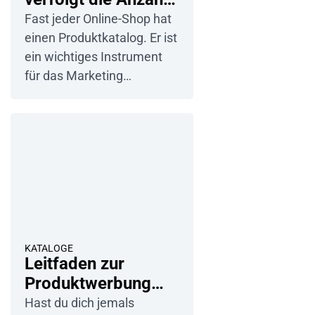
präsentieren. Es gibt zwei
der Produktkatalog-
Fast jeder Online-Shop hat
Arten von Katalogen, die
Downloads?
einen Produktkatalog. Er ist
sich zwar auf den ersten
ein wichtiges Instrument
Blick ähneln, aber in […]
für das Marketing…
KATALOGE
Leitfaden zur
Produktwerbung
mit Strategien und
Hast du dich jemals