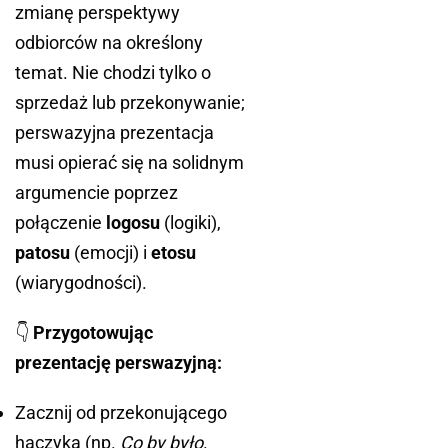
zmianę perspektywy
odbiorców na określony
temat. Nie chodzi tylko o
sprzedaż lub przekonywanie;
perswazyjna prezentacja
musi opierać się na solidnym
argumencie poprzez
połączenie
logosu
(logiki),
patosu
(emocji) i
etosu
(wiarygodności).
👇
Przygotowując
prezentację perswazyjną:
Zacznij od przekonującego
haczyka (np.
Co by było,