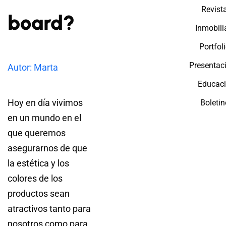
Revist
board?
Inmobili
Portfol
Presentac
Autor: Marta
Educac
Hoy en día vivimos
Boletin
en un mundo en el
que queremos
asegurarnos de que
la estética y los
colores de los
productos sean
atractivos tanto para
nosotros como para