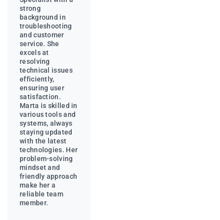
strong
background in
troubleshooting
and customer
service. She
excels at
resolving
technical issues
efficiently,
ensuring user
satisfaction.
Marta is skilled in
various tools and
systems, always
staying updated
with the latest
technologies. Her
problem-solving
mindset and
friendly approach
make her a
reliable team
member.