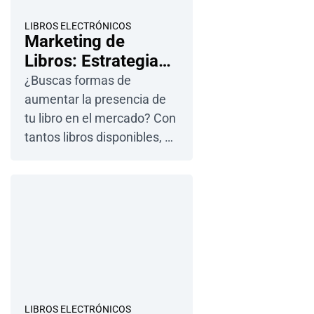
LIBROS ELECTRÓNICOS
Marketing de
Libros: Estrategias
para Impulsar tus
¿Buscas formas de
Ventas
aumentar la presencia de
tu libro en el mercado? Con
tantos libros disponibles, el
marketing inteligente es lo
que hará que el tuyo
destaque. En este artículo,
encontrarás ideas prácticas
y fáciles de implementar
hoy mismo: desde construir
una marca de autor
memorable, hasta
aprovechar las tiendas en
LIBROS ELECTRÓNICOS