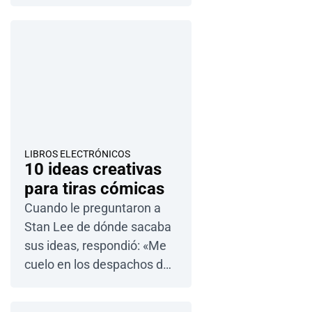
historias con el mundo. Con
el auge de la edición digital,
hacer y vender su propio
libro electrónico en línea
nunca ha …
LIBROS ELECTRÓNICOS
10 ideas creativas
para tiras cómicas
Cuando le preguntaron a
Stan Lee de dónde sacaba
sus ideas, respondió: «Me
cuelo en los despachos de
otros autores y desvalijo
sus mesas»…