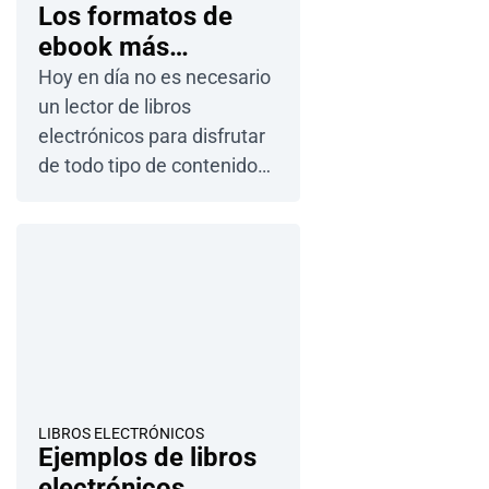
Los formatos de
línea a tu favor y publicar
ebook más
una versión digital […]
populares
Hoy en día no es necesario
un lector de libros
electrónicos para disfrutar
de todo tipo de contenidos.
Cada vez más personas
leen en dispositivos
móviles, ordenadores e
incluso televisores
inteligentes. Sin embargo,
también…
LIBROS ELECTRÓNICOS
Ejemplos de libros
electrónicos