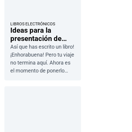
captar la atención de tu
público, tienes que ir más
allá de lo básico y crear una
LIBROS ELECTRÓNICOS
Ideas para la
experiencia que implique
presentación de
[…]
libros y cómo hacer
Así que has escrito un libro!
la tuya propia
¡Enhorabuena! Pero tu viaje
no termina aquí. Ahora es
el momento de ponerlo
delante de las personas
adecuadas. No importa si
eres un editor
experimentado…