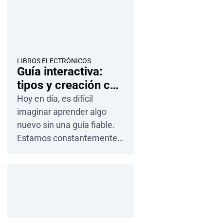
LIBROS ELECTRÓNICOS
Guía interactiva:
tipos y creación con
ejemplos y plantillas
Hoy en día, es difícil
imaginar aprender algo
nuevo sin una guía fiable.
Estamos constantemente
rodeados de tutoriales y
consejos -ya sea en vídeos,
libros electrónicos o
revistas-, lo que a veces
puede resultar abrumador.
Para destacar de verdad y