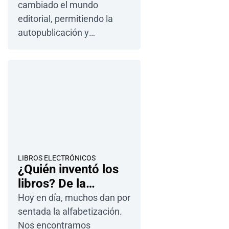
cambiado el mundo
editorial, permitiendo la
autopublicación y
ofreciendo a los lectores
una amplia gama de títulos
para explorar. Ofrecen
comodidad, acceso
instantáneo, portabilidad
y…
LIBROS ELECTRÓNICOS
¿Quién inventó los
libros? De la
biblioteca a la
Hoy en día, muchos dan por
estantería virtual
sentada la alfabetización.
Nos encontramos