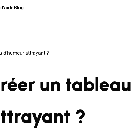
d'aide
Blog
u d'humeur attrayant ?
éer un tableau
ttrayant ?