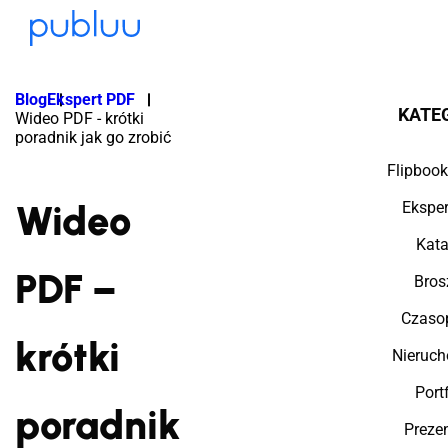
Blog
Ekspert PDF
KATE
Wideo PDF - krótki
poradnik jak go zrobić
Flipbook
Wideo
Ekspe
Kata
PDF –
Bros
Czaso
krótki
Nieruc
Port
poradnik
Preze