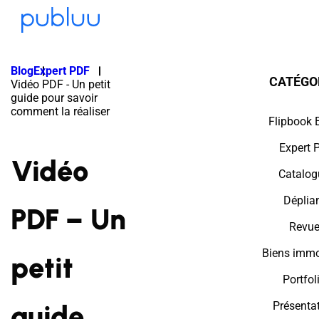
Blog
Expert PDF
CATÉGO
Vidéo PDF - Un petit
guide pour savoir
comment la réaliser
Flipbook 
Expert 
Vidéo
Catalog
Déplia
PDF – Un
Revue
Biens immo
petit
Portfol
guide
Présenta