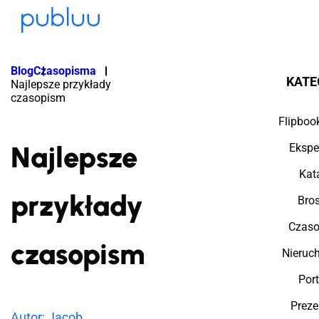
Blog
Czasopisma
KATE
Najlepsze przykłady
czasopism
Flipboo
Najlepsze
Ekspe
Kat
przykłady
Bro
Czas
czasopism
Nieruc
Port
Preze
Autor: Jacob