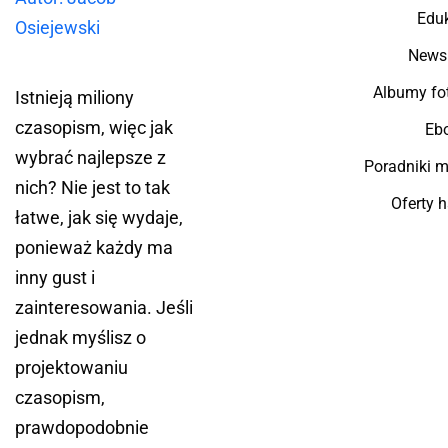
Edu
Osiejewski
Newsl
Albumy fo
Istnieją miliony
czasopism, więc jak
Eb
wybrać najlepsze z
Poradniki 
nich? Nie jest to tak
Oferty 
łatwe, jak się wydaje,
ponieważ każdy ma
inny gust i
zainteresowania. Jeśli
jednak myślisz o
projektowaniu
czasopism,
prawdopodobnie