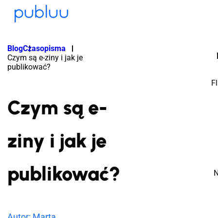
Blog
Czasopisma
Czym są e-ziny i jak je
publikować?
F
Czym są e-
ziny i jak je
publikować?
N
Autor: Marta