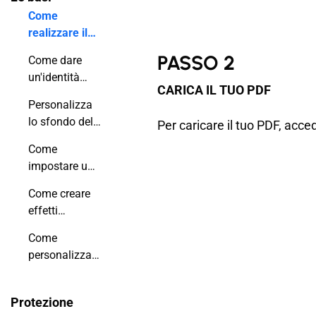
Come
realizzare il
tuo primo
PASSO 2
Come dare
flipbook
un'identità
CARICA IL TUO PDF
unica alle tue
Personalizza
pubblicazioni
lo sfondo del
Per caricare il tuo PDF, acced
online
tuo flipbook
Come
impostare uno
sfondo video
Come creare
nel tuo
effetti
flipbook?
realistici per i
Come
tuoi libri?
personalizzare
gli effetti di
sfogliamento
Protezione
nel tuo