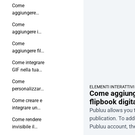
un flipbook?
Come
preventivo o un’off
aggiungere
guardare invece di 
video al tuo
Come
flipbook
aggiungere i
tramite un
tag ai prodotti?
link?
Come
aggiungere file
audio al tuo
Come integrare
flipbook?
GIF nella tua
pubblicazione
Come
online?
ELEMENTI INTERATTIVI
personalizzare
Come aggiunger
i punti
flipbook digit
Come creare e
interattivi?
integrare un
Publuu allows you t
modulo
publication. To add 
Come rendere
personalizzato
Publuu account, th
invisibile il
nel tuo
menu del tuo