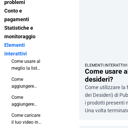
problemi
Conto e
pagamenti
Statistiche e
monitoraggio
Elementi
interattivi
Come usare al
ELEMENTI INTERATTIVI
meglio la lista
Come usare al 
dei desideri?
desideri?
Come
aggiungere
Come utilizzare la 
link interattivi
dei Desideri) di Pub
Come
al tuo flipbook
i prodotti presenti
aggiungere
digitale?
Una volta terminato,
foto alla tua
Come caricare
pubblicazione?
direttamente, così 
il tuo video in
dettagli, risponder