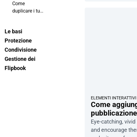
flipbook?
Come
flipbook?
duplicare i tuoi
hotspot in
pochi passi
Le basi
con le
Protezione
scorciatoie
Condivisione
Gestione dei
Flipbook
ELEMENTI INTERATTIVI
Come aggiunge
pubblicazion
Eye-catching, vivi
and encourage the