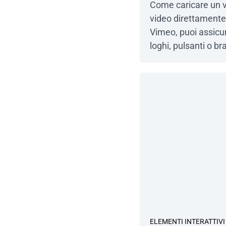
Come caricare un vi
video direttamente
Vimeo, puoi assicu
loghi, pulsanti o b
distrarre. Che si t
dimostrazione di pro
video direttamente 
pulita e profession
ELEMENTI INTERATTIVI