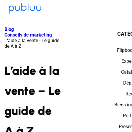
Blog
CATÉ
Conseils de marketing
L'aide à la vente - Le guide
de A à Z
Flipboo
Expe
L’aide à la
Cata
Dépl
vente – Le
Re
Biens im
guide de
Port
A à Z
Présen