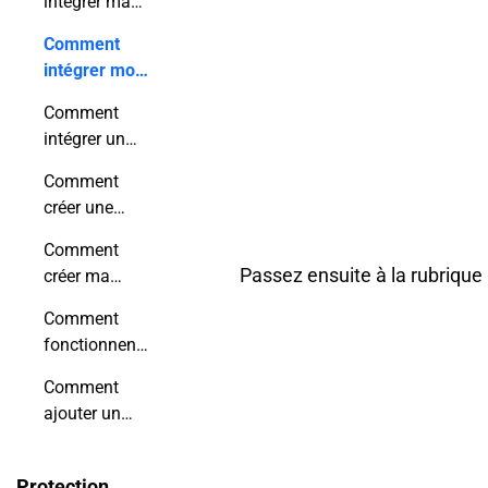
intégrer ma
publication
Comment
dans
intégrer mon
WordPress ?
flipbook sur
Comment
le site Wix ?
intégrer un
flipbook dans
Comment
une page
créer une
Shopify ?
bibliothèque
Comment
virtuelle ?
Passez ensuite à la rubriqu
créer ma
propre
Comment
application
fonctionnent
mobile
les
flipbook ?
Comment
notifications
ajouter un
push ?
flipbook à un
article de blog
Protection