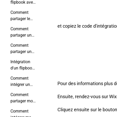
flipbook avec
mon site web
un lien
?
Comment
partager le
lien d'un
et copiez le code d'intégratio
Comment
flipbook, afin
partager un
qu'il s'ouvre
flipbook sur
sur une page
Comment
les médias
spécifique ?
partager un
sociaux ?
flipbook par
Intégration
email ?
d'un flipbook
dans votre
Comment
courrier
Pour des informations plus dé
intégrer un
électronique
flipbook dans
Comment
Ensuite, rendez-vous sur Wix 
votre
partager mon
signature
flipbook avec
Cliquez ensuite sur le bou
Gmail ?
Comment
un code QR ?