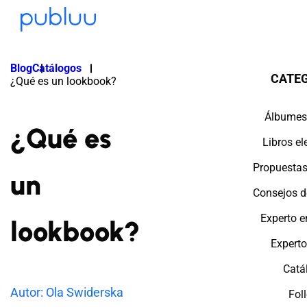
Blog
Catálogos
CATE
¿Qué es un lookbook?
Álbumes
¿Qué es
Libros el
Propuestas
un
Consejos d
Experto e
lookbook?
Expert
Catá
Autor: Ola Swiderska
Fol