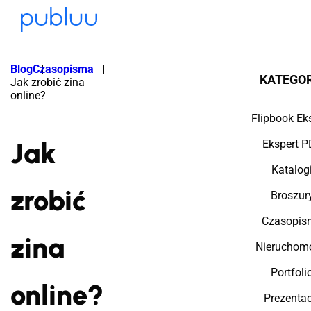
Blog
Czasopisma
KATEGOR
Jak zrobić zina
online?
Flipbook Ek
Jak
Ekspert P
Katalog
zrobić
Broszur
Czasopis
zina
Nieruchom
Portfoli
online?
Prezentac