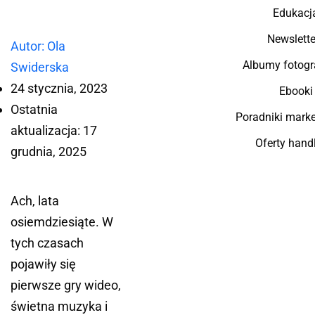
Edukacj
Newslette
Autor: Ola
Albumy fotogr
Swiderska
24 stycznia, 2023
Ebooki
Ostatnia
Poradniki mark
aktualizacja: 17
Oferty hand
grudnia, 2025
Ach, lata
osiemdziesiąte. W
tych czasach
pojawiły się
pierwsze gry wideo,
świetna muzyka i