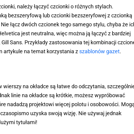
ionki, należy łączyć czcionki o różnych stylach.
onką bezszeryfową lub czcionki bezszeryfowej z czcionką
 Nie łącz dwóch czcionek tego samego stylu, chyba że ic
Helvetica jest neutralna, więc można ją łączyć z bardziej
k Gill Sans. Przykłady zastosowania tej kombinacji czcion
artykule na temat korzystania z
szablonów gazet
.
w wierszy na okładce są łatwe do odczytania, szczególni
ednak linie na okładce są krótkie, możesz wypróbować
które nadadzą projektowi więcej polotu i osobowości. Mog
 czasopismo uzyska swoją wizję. Nie używaj jednak
użymi tytułami!