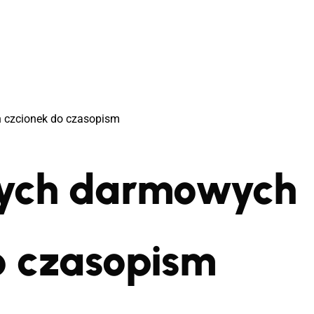
 czcionek do czasopism
zych darmowych
o czasopism