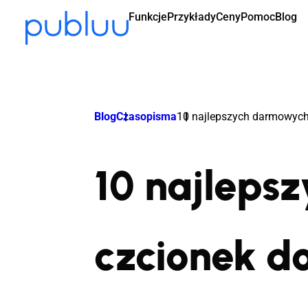
Funkcje
Przykłady
Ceny
Pomoc
Blog
Blog
Czasopisma
10 najlepszych darmowych
10 najleps
czcionek d