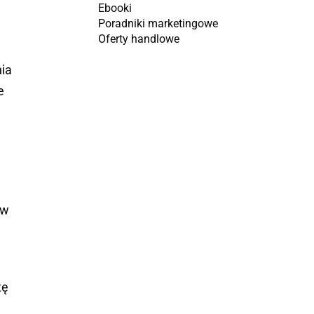
Ebooki
Poradniki marketingowe
Oferty handlowe
nia
e
ów
tę