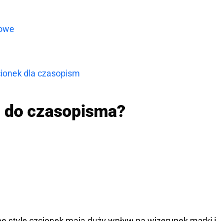
fowe
ionek dla czasopism
i do czasopisma?
 style czcionek mają duży wpływ na wizerunek marki i