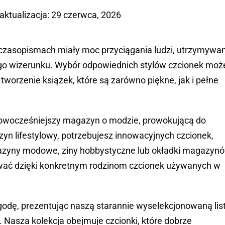
 aktualizacja: 29 czerwca, 2026
w czasopismach miały moc przyciągania ludzi, utrzymywa
łego wizerunku. Wybór odpowiednich stylów czcionek moż
tworzenie książek, które są zarówno piękne, jak i pełne
jnowocześniejszy magazyn o modzie, prowokującą do
azyn lifestylowy, potrzebujesz innowacyjnych czcionek,
gazyny modowe, ziny hobbystyczne lub okładki magazyn
ować dzięki konkretnym rodzinom czcionek używanych w
odę, prezentując naszą starannie wyselekcjonowaną lis
 Nasza kolekcja obejmuje czcionki, które dobrze