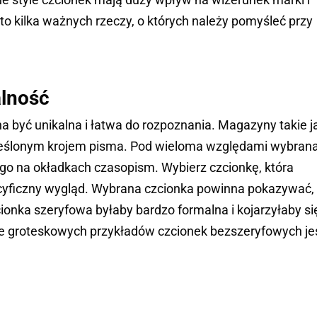
 kilka ważnych rzeczy, o których należy pomyśleć przy
alność
być unikalna i łatwa do rozpoznania. Magazyny takie j
 określonym krojem pisma. Pod wieloma względami wybran
ogo na okładkach czasopism. Wybierz czcionkę, która
pecyficzny wygląd. Wybrana czcionka powinna pokazywać,
ionka szeryfowa byłaby bardzo formalna i kojarzyłaby si
iele groteskowych przykładów czcionek bezszeryfowych je