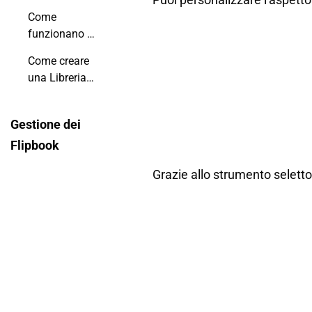
app mobile
Shopify?
Come
flipbook?
funzionano le
notifiche
Come creare
push?
una Libreria
Virtuale?
Gestione dei
Flipbook
Grazie allo strumento selettor