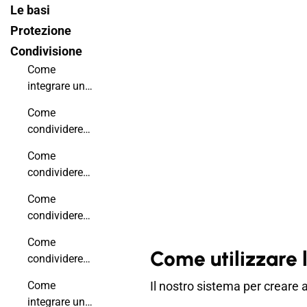
Le basi
Protezione
Condivisione
Come
integrare un
flipbook nel
Come
tuo sito web?
condividere
un flipbook
Come
tramite un
condividere
link?
un link di un
Come
flipbook con
condividere
apertura
un flipbook
diretta su una
Come
sui social
Come utilizzare 
pagina
condividere
media?
specifica
un flipbook
Come
Il nostro sistema per creare a
tramite
integrare un