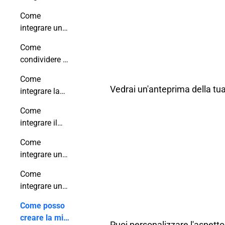
email?
flipbook
Come
interattivo
integrare un
nelle tue
flipbook nella
email
Come
tua firma
condividere il
Gmail?
mio flipbook
Come
tramite un
Vedrai un'anteprima della tua
integrare la
codice QR?
tua
Come
pubblicazione
integrare il
su
tuo flipbook
WordPress?
Come
sul sito Wix?
integrare un
flipbook in
Come
una pagina
integrare un
Shopify?
flipbook in un
Come posso
articolo del
creare la mia
blog su
Puoi personalizzare l'aspetto 