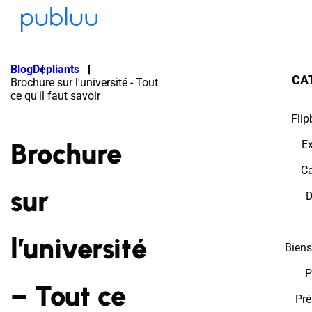
Blog
Dépliants
CA
Brochure sur l'université - Tout
ce qu'il faut savoir
Flip
Brochure
E
Ca
sur
D
l’université
Biens
P
– Tout ce
Pré