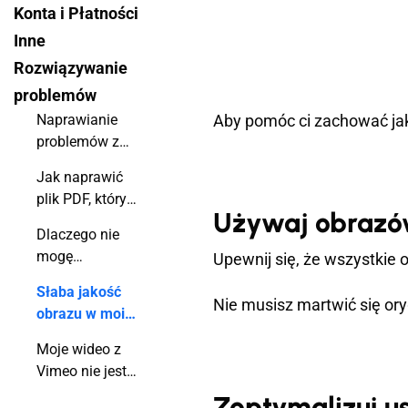
Konta i Płatności
Inne
Rozwiązywanie
problemów
Naprawianie
Aby pomóc ci zachować jak
problemów z
domeną
Jak naprawić
niestandardową
plik PDF, który
Używaj obrazów
nie konwertuje?
Dlaczego nie
mogę
Upewnij się, że wszystkie
dostosować
Słaba jakość
Flipbooka na
Nie musisz martwić się or
obrazu w moim
moim
flipbooku
urządzeniu
Moje wideo z
mobilnym?
Vimeo nie jest
odtwarzane. Co
Zoptymalizuj us