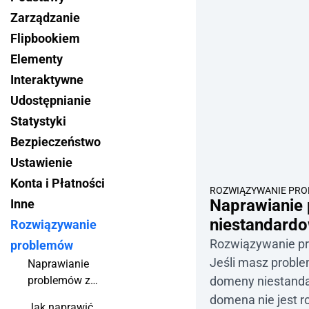
Zarządzanie
Flipbookiem
Elementy
Interaktywne
Udostępnianie
Statystyki
Bezpieczeństwo
Ustawienie
Konta i Płatności
ROZWIĄZYWANIE PR
Naprawianie
Inne
niestandard
Rozwiązywanie
Rozwiązywanie p
problemów
Jeśli masz probl
Naprawianie
problemów z
domeny niestanda
domeną
domena nie jest r
Jak naprawić