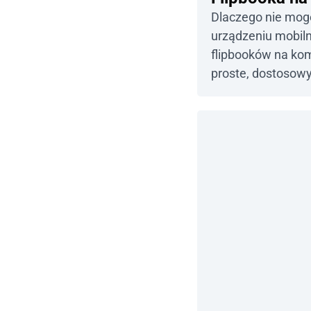
mobilnym?
Dlaczego nie mog
urządzeniu mobi
flipbooków na kom
proste, dostosow
mobilnych wiąże s
chcielibyśmy zwró
wymienionych prz
zrozumieć, dlacze
wykonywać zadań
telefonach. […]