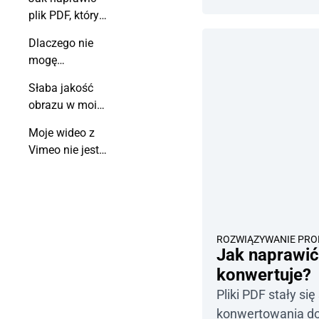
niestandardową
poprawnie skonfig
plik PDF, który
pomogą Ci zident
nie konwertuje?
Dlaczego nie
rozwiązanie. 1. S
mogę
że ustawienia DN
dostosować
skonfigurowane. 
Słaba jakość
Flipbooka na
obrazu w moim
serwery Flipbooka.
moim
flipbooku
urządzeniu
Moje wideo z
mobilnym?
Vimeo nie jest
odtwarzane. Co
mam zrobić?
ROZWIĄZYWANIE PR
Jak naprawić 
konwertuje?
Pliki PDF stały si
konwertowania do