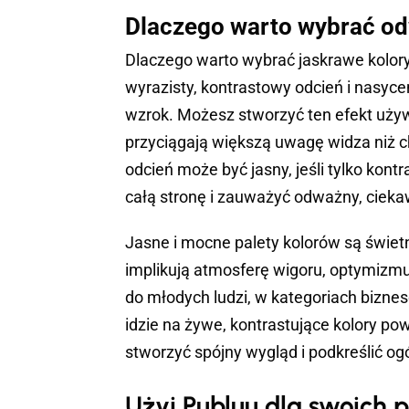
Dlaczego warto wybrać od
Dlaczego warto wybrać jaskrawe kolory
wyrazisty, kontrastowy odcień i nasycen
wzrok. Możesz stworzyć ten efekt używ
przyciągają większą uwagę widza niż chł
odcień może być jasny, jeśli tylko kon
całą stronę i zauważyć odważny, cieka
Jasne i mocne palety kolorów są świet
implikują atmosferę wigoru, optymizmu 
do młodych ludzi, w kategoriach biznes
idzie na żywe, kontrastujące kolory po
stworzyć spójny wygląd i podkreślić ogó
Użyj Publuu dla swoich 