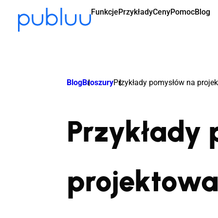
Funkcje
Przykłady
Ceny
Pomoc
Blog
Blog
Broszury
Przykłady pomysłów na proje
Przykłady
projektowa