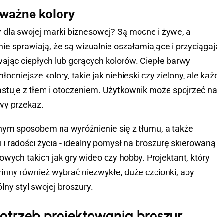
ważne kolory
 dla swojej marki biznesowej? Są mocne i żywe, a
ie sprawiają, że są wizualnie oszałamiające i przyciągaj
ając ciepłych lub gorących kolorów. Ciepłe barwy
odniejsze kolory, takie jak niebieski czy zielony, ale każ
trastuje z tłem i otoczeniem. Użytkownik może spojrzeć na
wy przekaz.
nym sposobem na wyróżnienie się z tłumu, a także
i radości życia - idealny pomysł na broszurę skierowaną
owych takich jak gry wideo czy hobby. Projektant, który
winny również wybrać niezwykłe, duże czcionki, aby
lny styl swojej broszury.
potrzeb projektowania broszur