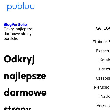
Blog
Portfolio
KATEG
Odkryj najlepsze
darmowe strony
portfolio
Flipbook 
Ekspert
Odkryj
Katal
Brosz
najlepsze
Czasop
Nierucho
darmowe
Portfo
strony
Prezent