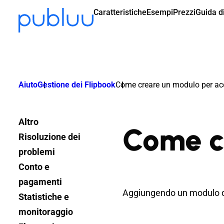
Caratteristiche
Esempi
Prezzi
Guida di
Aiuto
Gestione dei Flipbook
Come creare un modulo per acqu
Altro
Come cr
Risoluzione dei
problemi
Conto e
pagamenti
Aggiungendo un modulo di a
Statistiche e
monitoraggio