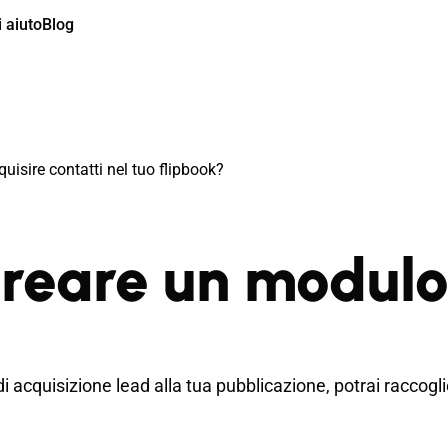
 aiuto
Blog
isire contatti nel tuo flipbook?
eare un modulo d
cquisizione lead alla tua pubblicazione, potrai raccogliere 