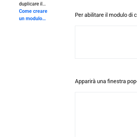
scaricare il file
duplicare il
PDF originale
mio flipbook?
Come creare
Per abilitare il modulo di 
dal mio
un modulo
flipbook?
per acquisire
contatti nel
tuo flipbook?
Apparirà una finestra pop-