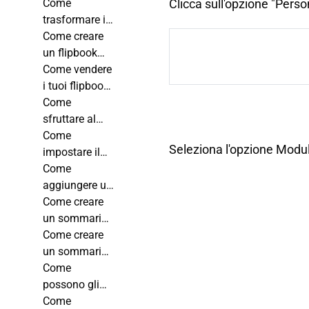
tuo flipbook?
il dominio di
Come
Clicca sull'opzione "Perso
Publuu?
trasformare il
mio flipbook
Come creare
in modalità
un flipbook
doppia o
con lettura da
Come vendere
singola
destra a
i tuoi flipbook
pagina?
sinistra?
con
Come
successo?
sfruttare al
meglio la
Come
Seleziona l'opzione Modulo
funzione di
impostare il
ricerca in un
cambio
Come
flipbook
pagina
aggiungere un
automatico
effetto
Come creare
nel tuo
copertina
un sommario
flipbook?
rigida al tuo
professionale
Come creare
flipbook?
in Adobe
un sommario
Acrobat
interattivo con
Come
collegamenti
possono gli
ipertestuali
utenti
Come