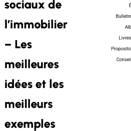
sociaux de
Bulleti
l’immobilier
Al
Livres
– Les
Proposit
Consei
meilleures
idées et les
meilleurs
exemples