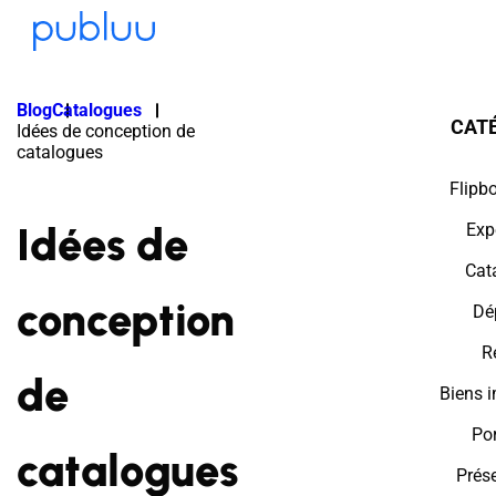
Blog
Catalogues
CAT
Idées de conception de
catalogues
Flipb
Idées de
Exp
Cat
conception
Dé
R
de
Biens 
Por
catalogues
Prés