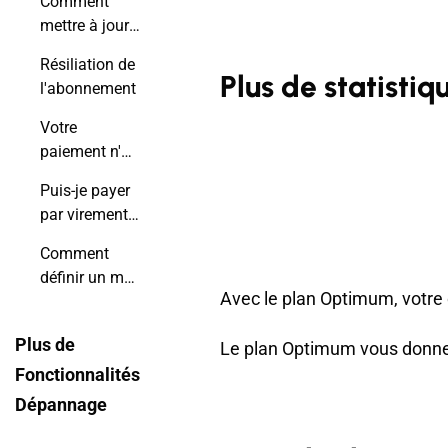
Comment
Optimum ?
mettre à jour
les données
Résiliation de
de votre carte
Plus de statistiq
l'abonnement
de crédit ?
Votre
paiement n'a
pas pu être
Puis-je payer
traité
par virement
bancaire?
Comment
définir un mot
Avec le plan Optimum, votre o
de passe pour
les comptes
Plus de
Le plan Optimum vous donne a
Google et
Fonctionnalités
Facebook ?
Dépannage