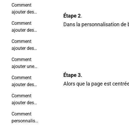
vidéo dans un
Comment
flipbook ?
ajouter des
Étape 2
.
liens à votre
Comment
Dans la personnalisation de b
flipbook en
ajouter des
ligne ?
photos à
Comment
votre
ajouter des
publication ?
vidéos à votre
Comment
publication
ajouter une
numérique ?
étiquette de
Étape 3.
Comment
produit ?
Alors que la page est centrée
ajouter des
fichiers audio
Comment
à votre
ajouter des
flipbook ?
GIFs à votre
Comment
publication en
personnaliser
ligne ?
les hotspots ?