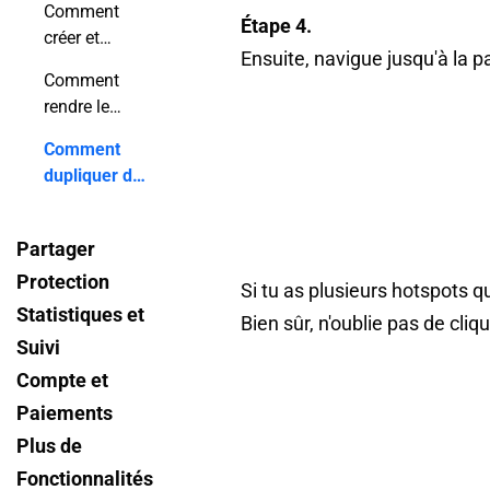
Comment
Étape 4.
créer et
Ensuite, navigue jusqu'à la p
ajouter un
Comment
formulaire
rendre le
personnalisé
menu de mon
à mon
Comment
flipbook
flipbook ?
dupliquer des
invisible ?
hotspots à
l'aide de
Partager
raccourcis ?
Protection
Si tu as plusieurs hotspots q
Statistiques et
Bien sûr, n'oublie pas de cl
Suivi
Compte et
Paiements
Plus de
Fonctionnalités