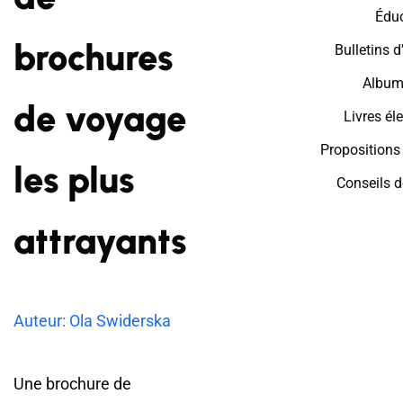
Édu
brochures
Bulletins 
Album
de voyage
Livres él
Proposition
les plus
Conseils 
attrayants
Auteur: Ola Swiderska
Une brochure de