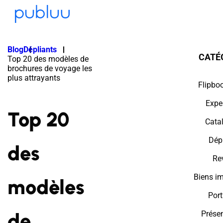
Blog
Dépliants
CATÉ
Top 20 des modèles de
brochures de voyage les
plus attrayants
Flipbo
Expe
Top 20
Cata
Dép
des
Re
Biens i
modèles
Port
de
Prése