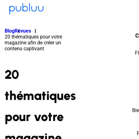
Blog
Revues
C
20 thématiques pour votre
magazine afin de créer un
contenu captivant
F
20
thématiques
Bi
pour votre
magazine
P