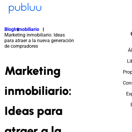
Blog
Inmobiliario
Marketing inmobiliario: Ideas
para atraer a la nueva generación
de compradores
Á
Li
Marketing
Prop
Cons
inmobiliario:
Ex
Ideas para
atraer a la