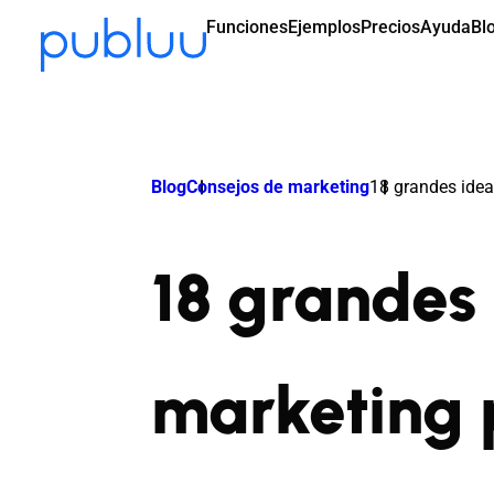
Funciones
Ejemplos
Precios
Ayuda
Bl
Blog
Consejos de marketing
18 grandes ide
18 grandes
marketing 