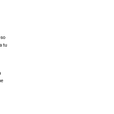
eso
a tu
a
ue