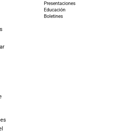
Presentaciones
Educación
Boletines
es
e
ar
e
les
el