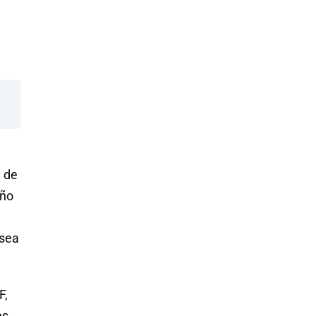
e de
eño
 sea
F,
es