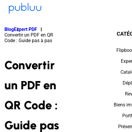
Blog
Expert PDF
CATÉ
Convertir un PDF en QR
Code : Guide pas à pas
Flipboo
Convertir
Expe
Cata
un PDF en
Dépl
Re
QR Code :
Biens im
Port
Guide pas
Présen