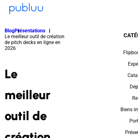
Blog
Présentations
CATÉ
Le meilleur outil de création
de pitch decks en ligne en
2026
Flipbo
Expe
Le
Cata
Dép
meilleur
Re
Biens i
outil de
Port
création
Prése