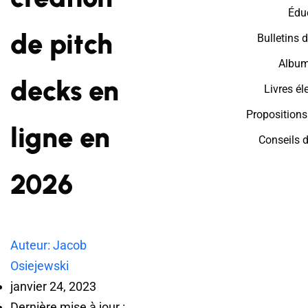
Édu
de pitch
Bulletins 
Album
decks en
Livres él
Proposition
ligne en
Conseils 
2026
Auteur: Jacob
Osiejewski
janvier 24, 2023
Dernière mise à jour :